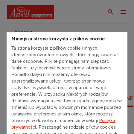
Kontakt
Niniejsza strona korzysta z plików cookie
Ta strona korzysta z plików cookie i innych
Kontakt
identyfikatorów internetowych, które mogą zawierać
dane osobowe. Pliki te pomagają nam ulepszać
funkcje i użyteczność naszej strony internetowej.
Ponadto dzięki nim możemy oferować
spersonalizowane usługi, tworząc anonimowe
statystyki, wyświetlać treści w oparciu o Twoje
preferencje. W przypadku niektórych rodzajów
NAWOZY AZOTOWE
TWORZYWA SZTUCZNE
działania wymagana jest Twoja zgoda. Zgodę możesz
zmienić lub wycofać w dowolnym momencie poprzez
ustawienia preferencji w tym oknie, które możesz
otworzyć w dowolnym momencie w sekcji
Polityka
Tworzywa sztuczne
prywatności
. Poszczególne rodzaje plików cookies
oraz więcej informacji znajdziesz w poniższej tabeli.