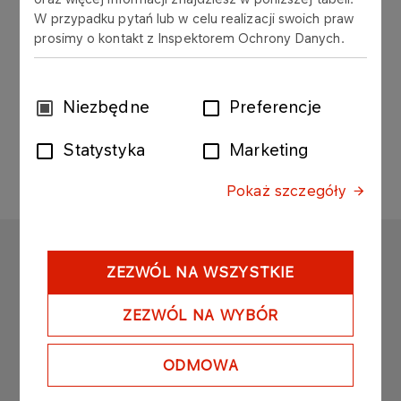
W przypadku pytań lub w celu realizacji swoich praw
prosimy o kontakt z Inspektorem Ochrony Danych.
PCW
Granulaty i mieszanki
Wybór
Niezbędne
Preferencje
zgody
Statystyka
Marketing
Pokaż szczegóły
ANWIL
ZEZWÓL NA WSZYSTKIE
Copyright © 2025
Wszystkie prawa zastrzeżone
ZEZWÓL NA WYBÓR
ODMOWA