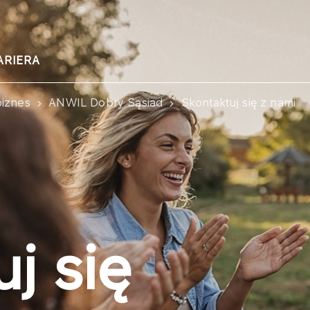
ARIERA
biznes
ANWIL Dobry Sąsiad
Skontaktuj się z nami
j się