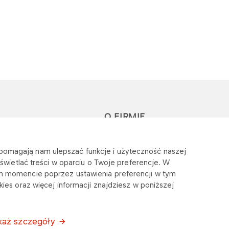
O FIRMIE
-Faktura
Nasze wartości
e pomagają nam ulepszać funkcje i użyteczność naszej
Zintegrowany
wietlać treści w oparciu o Twoje preferencje. W
m momencie poprzez ustawienia preferencji w tym
System Zarządzania
ies oraz więcej informacji znajdziesz w poniższej
Aktualności
każ szczegóły