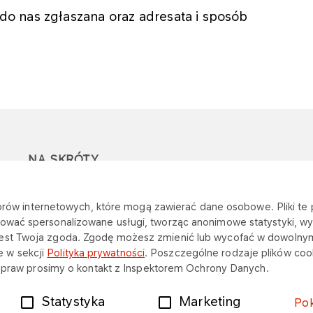
do nas zgłaszana oraz adresata i sposób
NA SKRÓTY
REACH & CLP
Inwestycji
e
katorów internetowych, które mogą zawierać dane osobowe. Pliki t
Zespół Zakupów
Energia cieplna
ować spersonalizowane usługi, tworząc anonimowe statystyki, wyś
jest Twoja zgoda. Zgodę możesz zmienić lub wycofać w dowolny
Strategicznych i
 w sekcji
Polityka prywatności
. Poszczególne rodzaje plików cook
ch praw prosimy o kontakt z Inspektorem Ochrony Danych.
Statystyka
Marketing
Po