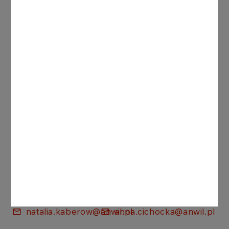
Paulina Dzięciołowska
MŁODSZY SPECJALISTA
Tel: +48 601 678 236
Tel: 24 202 14 18
malgorzata.zielinska@anwil.pl
Natalia Kaberow
Anna Cichocka
SPECJALISTA
SPECJALISTA
Tel: +48 665
Tel: +48 665
560 492
204 619
Tel: 24 202 15
Tel: 24 20 21
93
416
natalia.kaberow@anwil.pl
anna.cichocka@anwil.pl