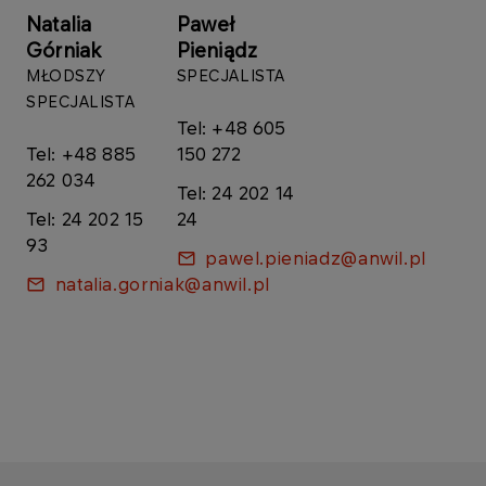
Natalia
Paweł
Górniak
Pieniądz
MŁODSZY
SPECJALISTA
SPECJALISTA
Tel: +48 605
Tel: +48 885
150 272
262 034
Tel: 24 202 14
Tel: 24 202 15
24
93
pawel.pieniadz@anwil.pl
natalia.gorniak@anwil.pl