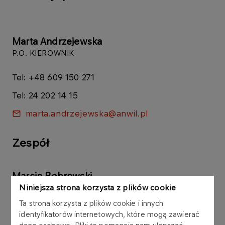
Marta Andrzejewska
P.O. KIEROWNIK
Tel: +48 609 150 271
Tel: 24 202 14 15
marta.andrzejewska@anwil.pl
Zespół
Marcin Bobrowski
Niniejsza strona korzysta z plików cookie
STARSZY SPECJALISTA
Ta strona korzysta z plików cookie i innych
Tel: +48 601 750 075
identyfikatorów internetowych, które mogą zawierać