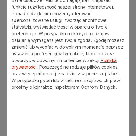
dane osobowe. Pliki te pomagają nam ulepszać
Tel: 24 202 14 26
funkcje i użyteczność naszej strony internetowej.
Ponadto dzięki nim możemy oferować
marcin.bobrowski@anwil.pl
spersonalizowane usługi, tworząc anonimowe
statystyki, wyświetlać treści w oparciu o Twoje
Katarzyna Czerwińska-Stępień
preferencje. W przypadku niektórych rodzajów
MŁODSZY SPECJALISTA
działania wymagana jest Twoja zgoda. Zgodę możesz
zmienić lub wycofać w dowolnym momencie poprzez
Tel: +48 885 262 189
ustawienia preferencji w tym oknie, które możesz
otworzyć w dowolnym momencie w sekcji
Polityka
Tel: 24 202 14 07
prywatności
. Poszczególne rodzaje plików cookies
oraz więcej informacji znajdziesz w poniższej tabeli.
malgorzata.zielinska@anwil.pl
W przypadku pytań lub w celu realizacji swoich praw
prosimy o kontakt z Inspektorem Ochrony Danych.
Małgorzata Zielińska
SPECJALISTA
Tel: +48 609 440 619
Tel: 24 202 14 95
malgorzata.zielinska@anwil.pl