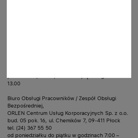
Pracowniczych / ORLEN Klub
ul. Gałczyńskiego 12, 09-400 Płock pok. nr 3 i 3a
tel. (24) 242 29 00, (24) 242 29 85, (24) 242 29 86,
(24) 242 29 87
lub (24) 266 29 20, (24) 266 29 22
e-mail:
ewa.workiewicz2@orlen.pl
od poniedziałku do piątku w godzinach 8:00 –
16:00
Bezpośrednia obsługa interesantów w:
poniedziałki, wtorki, czwartki i piątki w godz. 11.00-
13.00
Biuro Obsługi Pracowników / Zespół Obsługi
Bezpośredniej,
ORLEN Centrum Usług Korporacyjnych Sp. z o.o.
bud. 05 pok. 16, ul. Chemików 7, 09-411 Płock
tel. (24) 367 55 50
od poniedziałku do piątku w godzinach 7:00 –