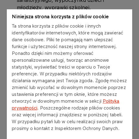
młodzieży, wyprawki szkolnej,
Niniejsza strona korzysta z plików cookie
upominki świąteczne dla dzieci – karty
Ta strona korzysta z plików cookie i innych
przedpłacone,
identyfikatorów internetowych, które mogą zawierać
dofinansowanie pobytu na turnusie
dane osobowe. Pliki te pomagają nam ulepszać
rehabilitacyjnym niepełnosprawnego dziecka
funkcje i użyteczność naszej strony internetowej.
razem z opiekunem / rehabilitacji stacjonarnej
Ponadto dzięki nim możemy oferować
spersonalizowane usługi, tworząc anonimowe
niepełnosprawnego dziecka,
statystyki, wyświetlać treści w oparciu o Twoje
dofinansowanie w formie zapomogi losowej do
preferencje. W przypadku niektórych rodzajów
pobytu w placówkach zapewniających
działania wymagana jest Twoja zgoda. Zgodę możesz
całodobową opiekę osobom
zmienić lub wycofać w dowolnym momencie poprzez
ustawienia preferencji w tym oknie, które możesz
niepełnosprawnym,
otworzyć w dowolnym momencie w sekcji
Polityka
zwrotne pożyczki na remont domu lub
prywatności
. Poszczególne rodzaje plików cookies
mieszkania,
oraz więcej informacji znajdziesz w poniższej tabeli.
W przypadku pytań lub w celu realizacji swoich praw
w trudnej sytuacji rodzinnej lub w przypadku
prosimy o kontakt z Inspektorem Ochrony Danych.
choroby byłego pracownika lub najbliższego