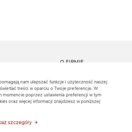
O FIRMIE
-Faktura
Nasze wartości
e pomagają nam ulepszać funkcje i użyteczność naszej
Zintegrowany
wietlać treści w oparciu o Twoje preferencje. W
m momencie poprzez ustawienia preferencji w tym
System Zarządzania
ies oraz więcej informacji znajdziesz w poniższej
Aktualności
każ szczegóły