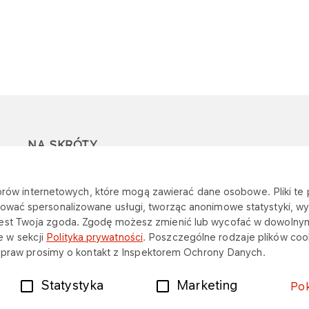
NA SKRÓTY
REACH & CLP
Inwestycji
e
katorów internetowych, które mogą zawierać dane osobowe. Pliki t
Zespół Zakupów
Energia cieplna
ować spersonalizowane usługi, tworząc anonimowe statystyki, wyś
jest Twoja zgoda. Zgodę możesz zmienić lub wycofać w dowolny
Strategicznych i
 w sekcji
Polityka prywatności
. Poszczególne rodzaje plików cook
ch praw prosimy o kontakt z Inspektorem Ochrony Danych.
Statystyka
Marketing
Po