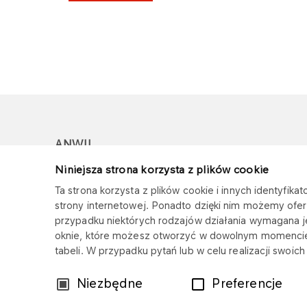
ANWIL
Niniejsza strona korzysta z plików cookie
Copyright © 2025
Wszystkie prawa zastrzeżone
Ta strona korzysta z plików cookie i innych identyfi
strony internetowej. Ponadto dzięki nim możemy ofer
przypadku niektórych rodzajów działania wymagana 
oknie, które możesz otworzyć w dowolnym momencie
tabeli. W przypadku pytań lub w celu realizacji swoi
Wybór
Niezbędne
Preferencje
zgody