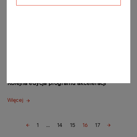
Więcej
AKTUALNOŚCI
31.01.2022
Nowoczesna pracownia badań w ANWILU
Więcej
AKTUALNOŚCI
26.01.2022
Kolejna edycja programu akceleracji
Więcej
1
...
14
15
16
17