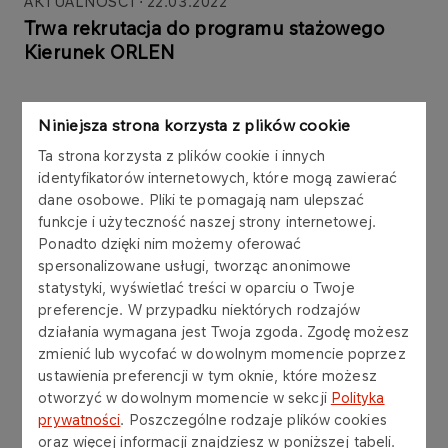
AKTUALNOŚCI
22.03.2022
Trwa rekrutacja do programu stażowego
Kierunek ORLEN
Więcej
Niniejsza strona korzysta z plików cookie
Ta strona korzysta z plików cookie i innych
AKTUALNOŚCI
21.03.2022
identyfikatorów internetowych, które mogą zawierać
Zaangażujmy się, aby „było nam zielono”
dane osobowe. Pliki te pomagają nam ulepszać
funkcje i użyteczność naszej strony internetowej.
Ponadto dzięki nim możemy oferować
Więcej
spersonalizowane usługi, tworząc anonimowe
statystyki, wyświetlać treści w oparciu o Twoje
preferencje. W przypadku niektórych rodzajów
AKTUALNOŚCI
15.03.2022
działania wymagana jest Twoja zgoda. Zgodę możesz
Pierwsze lekcje pływania za nami
zmienić lub wycofać w dowolnym momencie poprzez
ustawienia preferencji w tym oknie, które możesz
otworzyć w dowolnym momencie w sekcji
Polityka
Więcej
prywatności
. Poszczególne rodzaje plików cookies
oraz więcej informacji znajdziesz w poniższej tabeli.