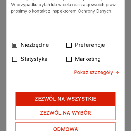
W przypadku pytań lub w celu realizacji swoich praw
AKTUALNOŚCI
04.03.2022
prosimy o kontakt z Inspektorem Ochrony Danych.
Solidarni z Ukrainą - wspólne świadectwo
zaangażowania
Więcej
Wybór
Niezbędne
Preferencje
zgody
AKTUALNOŚCI
03.03.2022
Statystyka
Marketing
Wystartował nowy program grantowy
Pokaż szczegóły
Fundacji ANWIL
Więcej
ZEZWÓL NA WSZYSTKIE
AKTUALNOŚCI
08.02.2022
ZEZWÓL NA WYBÓR
Bezpłatna nauka pływania dla mieszkańców
Włocławka i okolic
ODMOWA